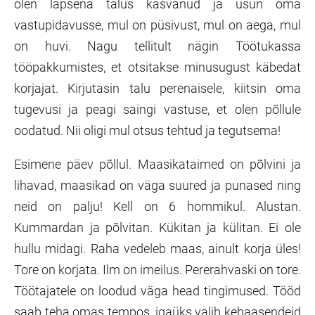
olen lapsena talus kasvanud ja usun oma
vastupidavusse, mul on püsivust, mul on aega, mul
on huvi. Nagu tellitult nägin Töötukassa
tööpakkumistes, et otsitakse minusugust käbedat
korjajat. Kirjutasin talu perenaisele, kiitsin oma
tugevusi ja peagi saingi vastuse, et olen põllule
oodatud. Nii oligi mul otsus tehtud ja tegutsema!
Esimene päev põllul. Maasikataimed on põlvini ja
lihavad, maasikad on väga suured ja punased ning
neid on palju! Kell on 6 hommikul. Alustan.
Kummardan ja põlvitan. Kükitan ja külitan. Ei ole
hullu midagi. Raha vedeleb maas, ainult korja üles!
Tore on korjata. Ilm on imeilus. Pererahvaski on tore.
Töötajatele on loodud väga head tingimused. Tööd
saab teha omas tempos, igaüks valib kehaasendeid