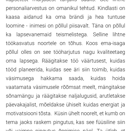
personaliarvestus on omanikul tehtud. Kindlasti on
kaasa aidanud ka oma brändi ja hea tuntuse
loomine - inimesi on põllul piisavalt. Täna on põllul
ka lapsevanemaid teismelistega. Selline lihtne
töökasvatus noortele on tõhus. Koos ema-isaga
põllul olles on see tööharjutus nagu kvaliteetaeg
oma lapsega. Räägitakse töö väärtusest, kuidas
tööd planeerida, kuidas see äri siin toimib, kuidas
väsimusega hakkama saada, kuidas hoida
vaatamata väsimusele rõõmsat meelt, mängitakse
sõnamängu ja räägitakse naljalugusid, arutletakse
päevakajalist, mõeldakse ühiselt kuidas energiat ja
motivatsiooni tõsta. Küsin ühelt noorelt, et kumb on
tema jaoks raskem pingutus, kas see füüsiline siin
või vaimne pingutus õppimise näol. Ta ütleb, et