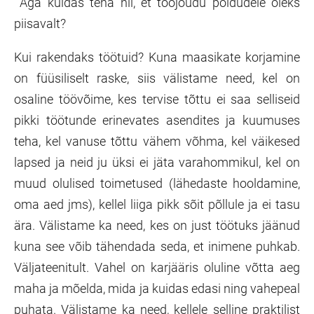
Aga kuidas teha nii, et tööjõudu põldudele oleks
piisavalt?
Kui rakendaks töötuid? Kuna maasikate korjamine
on füüsiliselt raske, siis välistame need, kel on
osaline töövõime, kes tervise tõttu ei saa selliseid
pikki töötunde erinevates asendites ja kuumuses
teha, kel vanuse tõttu vähem võhma, kel väikesed
lapsed ja neid ju üksi ei jäta varahommikul, kel on
muud olulised toimetused (lähedaste hooldamine,
oma aed jms), kellel liiga pikk sõit põllule ja ei tasu
ära. Välistame ka need, kes on just töötuks jäänud
kuna see võib tähendada seda, et inimene puhkab.
Väljateenitult. Vahel on karjääris oluline võtta aeg
maha ja mõelda, mida ja kuidas edasi ning vahepeal
puhata. Välistame ka need, kellele selline praktilist