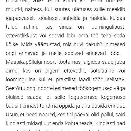
füüsiliselt, võiks enda kohta ka teada üht-teist
muutki, näiteks, kui suures ulatuses sulle meeldib
igapäevaselt tööalaselt suhelda ja rääkida, kuidas
talud rutiini, kas sinus on loomingulisust,
ettevõtlikkust või soovid läbi oma töö teha seda
kõike. Mida väärtustad, mis huvi pakub? Inimesed
ongi erinevad ja meile sobivad erinevad tööd.
Maasikapõllulgi noort töötamas jälgides saab juba
aimu, kes on pigem ettevõtlik, sotsiaalne või
loominguline kui et praktilist laadi tööd eelistav.
Seetõttu ongi noortel esimesed töökogemused väga
olulised saada, et selle tegutsemise kogemuse
baasilt ennast tundma õppida ja analüüsida ennast.
Usun, et need noored, kes tol päeval olid põllul, said
kindlasti midagi uut enda kohta teada. Kindlasti nad