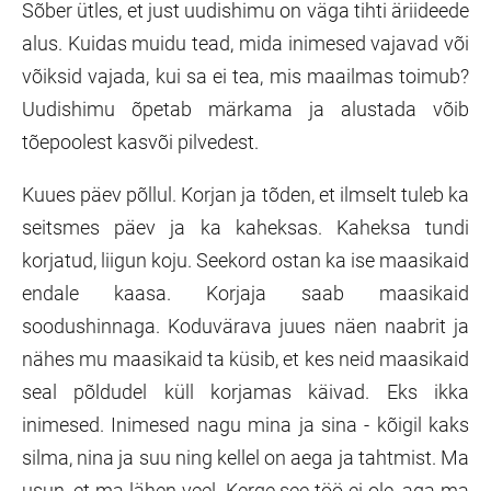
Sõber ütles, et just uudishimu on väga tihti äriideede
alus. Kuidas muidu tead, mida inimesed vajavad või
võiksid vajada, kui sa ei tea, mis maailmas toimub?
Uudishimu õpetab märkama ja alustada võib
tõepoolest kasvõi pilvedest.
Kuues päev põllul. Korjan ja tõden, et ilmselt tuleb ka
seitsmes päev ja ka kaheksas. Kaheksa tundi
korjatud, liigun koju. Seekord ostan ka ise maasikaid
endale kaasa. Korjaja saab maasikaid
soodushinnaga. Koduvärava juues näen naabrit ja
nähes mu maasikaid ta küsib, et kes neid maasikaid
seal põldudel küll korjamas käivad. Eks ikka
inimesed. Inimesed nagu mina ja sina - kõigil kaks
silma, nina ja suu ning kellel on aega ja tahtmist. Ma
usun, et ma lähen veel. Kerge see töö ei ole, aga ma