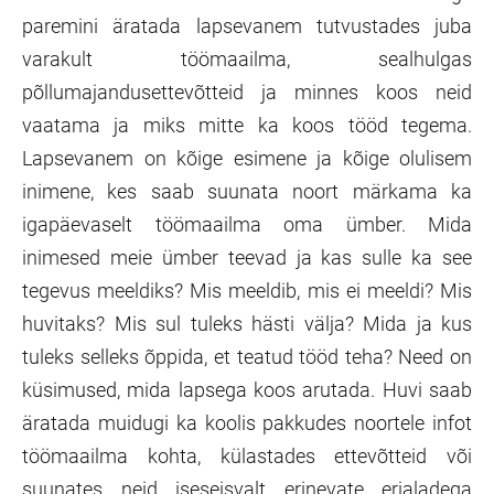
paremini äratada lapsevanem tutvustades juba
varakult töömaailma, sealhulgas
põllumajandusettevõtteid ja minnes koos neid
vaatama ja miks mitte ka koos tööd tegema.
Lapsevanem on kõige esimene ja kõige olulisem
inimene, kes saab suunata noort märkama ka
igapäevaselt töömaailma oma ümber. Mida
inimesed meie ümber teevad ja kas sulle ka see
tegevus meeldiks? Mis meeldib, mis ei meeldi? Mis
huvitaks? Mis sul tuleks hästi välja? Mida ja kus
tuleks selleks õppida, et teatud tööd teha? Need on
küsimused, mida lapsega koos arutada. Huvi saab
äratada muidugi ka koolis pakkudes noortele infot
töömaailma kohta, külastades ettevõtteid või
suunates neid iseseisvalt erinevate erialadega