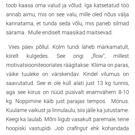
toob kaasa oma valud ja võlud. Iga katsetatud töö
annab aimu, mis on see valu, mille oled nõus välja
kannatama, et tunda seda võlu, mis paneb silmad
särama. Mulle endiselt maasikad maitsevad.
Viies päev põllul. Kolm tundi läheb märkamatult,
kiirelt kulgedes. See ongi „flow“, millest
motivatsiooniteooriates räägitakse. Kliima on paras,
väike tuuleke on värskendav. Kindel vilumus on
saavutatud. See ei ole küll alati just 13 kg tunnis,
aga see kiirus on nüüd püsivalt enamvähem 8-10
kg. Noppimine käib just parajas tempos. Mönus.
Kuulame vaikust ja linnulaulu, siis jälle ka jutustame.
Keegi ka laulab. Mõni liigub vasakult paremale, teine
hoopiski vastupidi.
Job crafingut
ehk kohandada