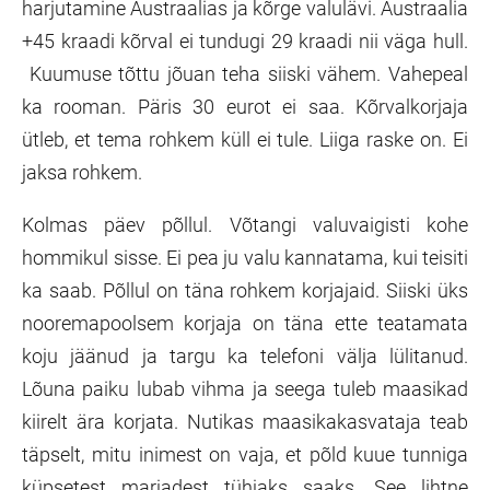
harjutamine Austraalias ja kõrge valulävi. Austraalia
+45 kraadi kõrval ei tundugi 29 kraadi nii väga hull.
Kuumuse tõttu jõuan teha siiski vähem. Vahepeal
ka rooman. Päris 30 eurot ei saa. Kõrvalkorjaja
ütleb, et tema rohkem küll ei tule. Liiga raske on. Ei
jaksa rohkem.
Kolmas päev põllul. Võtangi valuvaigisti kohe
hommikul sisse. Ei pea ju valu kannatama, kui teisiti
ka saab. Põllul on täna rohkem korjajaid. Siiski üks
nooremapoolsem korjaja on täna ette teatamata
koju jäänud ja targu ka telefoni välja lülitanud.
Lõuna paiku lubab vihma ja seega tuleb maasikad
kiirelt ära korjata. Nutikas maasikakasvataja teab
täpselt, mitu inimest on vaja, et põld kuue tunniga
küpsetest marjadest tühjaks saaks. See lihtne