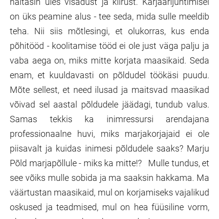
näitasin üles visadust ja kiirust. Karjäärijuhtimisel
on üks peamine alus - tee seda, mida sulle meeldib
teha. Nii siis mõtlesingi, et olukorras, kus enda
põhitööd - koolitamise tööd ei ole just väga palju ja
vaba aega on, miks mitte korjata maasikaid. Seda
enam, et kuuldavasti on põldudel töökäsi puudu.
Mõte sellest, et need ilusad ja maitsvad maasikad
võivad sel aastal põldudele jäädagi, tundub valus.
Samas tekkis ka inimressursi arendajana
professionaalne huvi, miks marjakorjajaid ei ole
piisavalt ja kuidas inimesi põldudele saaks? Marju
Põld marjapõllule - miks ka mitte!? Mulle tundus, et
see võiks mulle sobida ja ma saaksin hakkama. Ma
väärtustan maasikaid, mul on korjamiseks vajalikud
oskused ja teadmised, mul on hea füüsiline vorm,