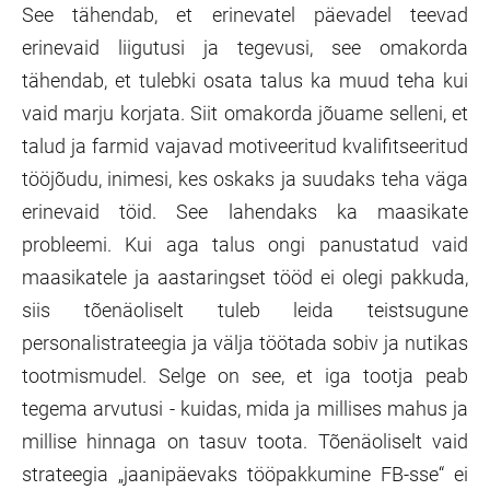
See tähendab, et erinevatel päevadel teevad
erinevaid liigutusi ja tegevusi, see omakorda
tähendab, et tulebki osata talus ka muud teha kui
vaid marju korjata. Siit omakorda jõuame selleni, et
talud ja farmid vajavad motiveeritud kvalifitseeritud
tööjõudu, inimesi, kes oskaks ja suudaks teha väga
erinevaid töid. See lahendaks ka maasikate
probleemi. Kui aga talus ongi panustatud vaid
maasikatele ja aastaringset tööd ei olegi pakkuda,
siis tõenäoliselt tuleb leida teistsugune
personalistrateegia ja välja töötada sobiv ja nutikas
tootmismudel. Selge on see, et iga tootja peab
tegema arvutusi - kuidas, mida ja millises mahus ja
millise hinnaga on tasuv toota. Tõenäoliselt vaid
strateegia „jaanipäevaks tööpakkumine FB-sse“ ei