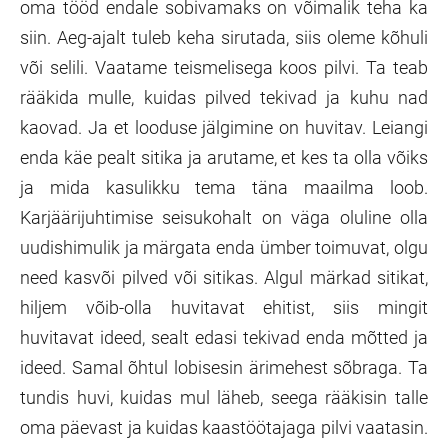
oma tööd endale sobivamaks on võimalik teha ka
siin. Aeg-ajalt tuleb keha sirutada, siis oleme kõhuli
või selili. Vaatame teismelisega koos pilvi. Ta teab
rääkida mulle, kuidas pilved tekivad ja kuhu nad
kaovad. Ja et looduse jälgimine on huvitav. Leiangi
enda käe pealt sitika ja arutame, et kes ta olla võiks
ja mida kasulikku tema täna maailma loob.
Karjäärijuhtimise seisukohalt on väga oluline olla
uudishimulik ja märgata enda ümber toimuvat, olgu
need kasvõi pilved või sitikas. Algul märkad sitikat,
hiljem võib-olla huvitavat ehitist, siis mingit
huvitavat ideed, sealt edasi tekivad enda mõtted ja
ideed. Samal õhtul lobisesin ärimehest sõbraga. Ta
tundis huvi, kuidas mul läheb, seega rääkisin talle
oma päevast ja kuidas kaastöötajaga pilvi vaatasin.