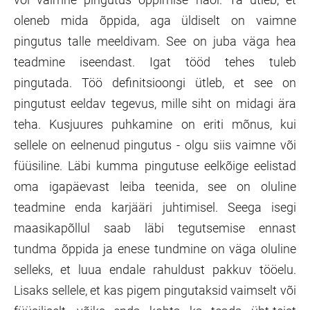
oleneb mida õppida, aga üldiselt on vaimne
pingutus talle meeldivam. See on juba väga hea
teadmine iseendast. Igat tööd tehes tuleb
pingutada. Töö definitsioongi ütleb, et see on
pingutust eeldav tegevus, mille siht on midagi ära
teha. Kusjuures puhkamine on eriti mõnus, kui
sellele on eelnenud pingutus - olgu siis vaimne või
füüsiline. Läbi kumma pingutuse eelkõige eelistad
oma igapäevast leiba teenida, see on oluline
teadmine enda karjääri juhtimisel. Seega isegi
maasikapõllul saab läbi tegutsemise ennast
tundma õppida ja enese tundmine on väga oluline
selleks, et luua endale rahuldust pakkuv tööelu.
Lisaks sellele, et kas pigem pingutaksid vaimselt või