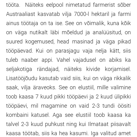
tööta. Näiteks eelpool nimetatud farmerist sõber
Austraaliast kasvatab vilja 7000-l hektaril ja farmi
ainus töötaja on ta ise. See on võimalik, kuna kõik
on väga nutikalt läbi mõeldud ja analüüsitud, on
suured kogemused, head masinad ja väga pikad
tööpäevad. Kui on parasjagu vaja nelja kätt, siis
tuleb naaber appi. Vahel vajadusel on abiks ka
seljakotiga rändajad, näiteks kivide korjamisel.
Lisatööjõudu kasutab vaid siis, kui on väga rikkalik
saak, vilja äraveoks. See on elustiil, mille valimine
toob kaasa 7 kuud pikki tööpäevi ja 2 kuud ülipikki
tööpäevi, mil magamine on vaid 2-3 tundi öösiti
kombaini katusel. Aga see elustiil toob kaasa ka
talvel 2-3 kuud puhkust ning kui Ilmataat piisavalt
kaasa töötab, siis ka hea kasumi. Iga valitud amet