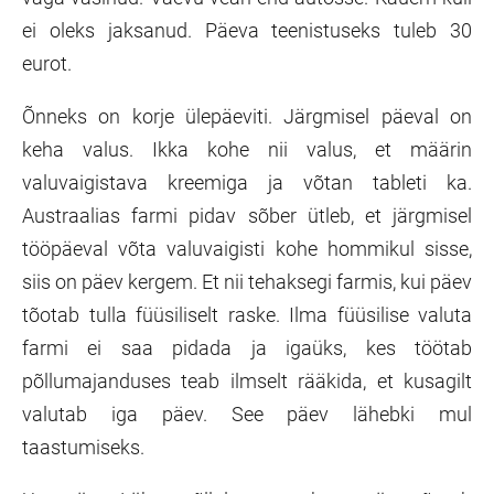
ei oleks jaksanud. Päeva teenistuseks tuleb 30
eurot.
Õnneks on korje ülepäeviti. Järgmisel päeval on
keha valus. Ikka kohe nii valus, et määrin
valuvaigistava kreemiga ja võtan tableti ka.
Austraalias farmi pidav sõber ütleb, et järgmisel
tööpäeval võta valuvaigisti kohe hommikul sisse,
siis on päev kergem. Et nii tehaksegi farmis, kui päev
tõotab tulla füüsiliselt raske. Ilma füüsilise valuta
farmi ei saa pidada ja igaüks, kes töötab
põllumajanduses teab ilmselt rääkida, et kusagilt
valutab iga päev. See päev lähebki mul
taastumiseks.