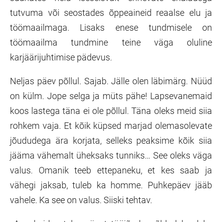
tutvuma või seostades õppeaineid reaalse elu ja
töömaailmaga. Lisaks enese tundmisele on
töömaailma tundmine teine väga oluline
karjäärijuhtimise pädevus.
Neljas päev põllul. Sajab. Jälle olen läbimärg. Nüüd
on külm. Jope selga ja müts pähe! Lapsevanemaid
koos lastega täna ei ole põllul. Täna oleks meid siia
rohkem vaja. Et kõik küpsed marjad olemasolevate
jõududega ära korjata, selleks peaksime kõik siia
jääma vähemalt üheksaks tunniks… See oleks väga
valus. Omanik teeb ettepaneku, et kes saab ja
vähegi jaksab, tuleb ka homme. Puhkepäev jääb
vahele. Ka see on valus. Siiski tehtav.