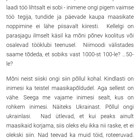
laadi töö lihtsalt ei sobi - inimene ongi pigem vaimse
töö tegija, tundide ja päevade kaupa maasikate
noppimine ei lähe piisavalt kiiresti. Kellelgi on
parasjagu ilmselt käsil ka mõni põnev koolitus või
osalevad tööklubi teenusel. Niimoodi välistades
saame tõdeda, et sobiks vast 1000-st 100-le? …50-
le?
Mõni neist siiski ongi siin põllul kohal. Kindlasti on
inimesi ka teistel maasikapõldudel. Aga sellest on
vähe. Seega me vajame inimesi sealt, kus on
rohkem inimesi. Näiteks Ukrainast. Põllul ongi
ukrainlasi. Nad ütlevad, et kui peaks ainult
maasikaid korjama, siis oleks elu ikka nii raske, et ei
olekski siin. Nad teevad ka muid töid, roteeruvad.