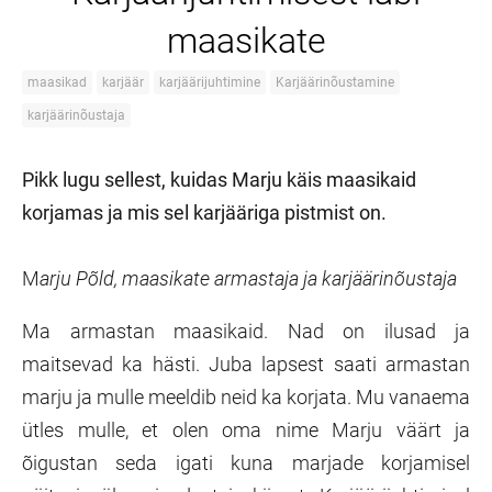
maasikate
maasikad
karjäär
karjäärijuhtimine
Karjäärinõustamine
karjäärinõustaja
Pikk lugu sellest, kuidas Marju käis maasikaid
korjamas ja mis sel karjääriga pistmist on.
M
arju Põld, maasikate armastaja ja karjäärinõustaja
Ma armastan maasikaid. Nad on ilusad ja
maitsevad ka hästi. Juba lapsest saati armastan
marju ja mulle meeldib neid ka korjata. Mu vanaema
ütles mulle, et olen oma nime Marju väärt ja
õigustan seda igati kuna marjade korjamisel