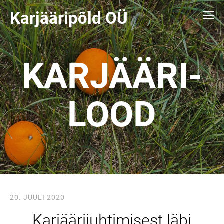
Karjääripõld O
Ü
KARJÄÄRI-
LOOD
20. JUULI 2020
Karjäärijuhtimisest läbi