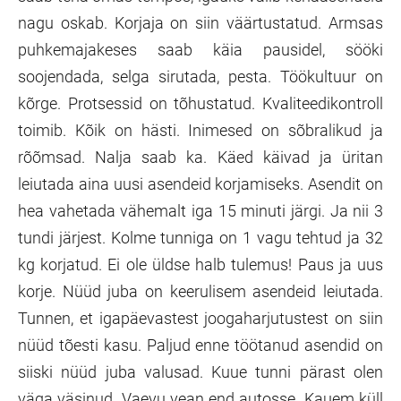
nagu oskab. Korjaja on siin väärtustatud. Armsas
puhkemajakeses saab käia pausidel, sööki
soojendada, selga sirutada, pesta. Töökultuur on
kõrge. Protsessid on tõhustatud. Kvaliteedikontroll
toimib. Kõik on hästi. Inimesed on sõbralikud ja
rõõmsad. Nalja saab ka. Käed käivad ja üritan
leiutada aina uusi asendeid korjamiseks. Asendit on
hea vahetada vähemalt iga 15 minuti järgi. Ja nii 3
tundi järjest. Kolme tunniga on 1 vagu tehtud ja 32
kg korjatud. Ei ole üldse halb tulemus! Paus ja uus
korje. Nüüd juba on keerulisem asendeid leiutada.
Tunnen, et igapäevastest joogaharjutustest on siin
nüüd tõesti kasu. Paljud enne töötanud asendid on
siiski nüüd juba valusad. Kuue tunni pärast olen
väga väsinud. Vaevu vean end autosse. Kauem küll