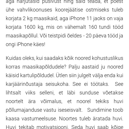
aga harjutasid püsivust ning said teada, et poest
ühe vahvlikoonuses koorejäätise ostmiseks tuleb
korjata 2 kg maasikaid, aga iPhone 11 jaoks on vaja
korjata 1600 kg, mis on vähemalt 160 tundi tööd
maasikapõllul. Või teistpidi õeldes - 20 päeva tööd ja
ongi iPhone käes!
Kuidas oleks, kui saadaks kõik noored kohustuslikus
korras maasikapõldudele? Palju aastaid ju noored
käisid kartulipõldudel. Ütlen siin julgelt välja enda kui
karjäärinõustaja seisukoha. See ei töötaks. See
lihtsalt viiks selleni, et läbi sunduse võetakse
noortelt ära võimalus, et noorel tekiks huvi
põllumajanduse vastu iseseisvalt. Sundimine toob
kaasa vastumeelsuse. Noortes tuleb äratada huvi.
Huvi tekitab motivatsiooni. Seda huvi saab kõige