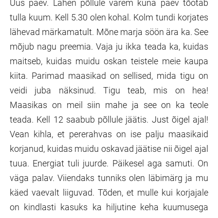
Uus päev. Lähen põllule varem kuna päev tõotab
tulla kuum. Kell 5.30 olen kohal. Kolm tundi korjates
lähevad märkamatult. Mõne marja söön ära ka. See
mõjub nagu preemia. Vaja ju ikka teada ka, kuidas
maitseb, kuidas muidu oskan teistele meie kaupa
kiita. Parimad maasikad on sellised, mida tigu on
veidi juba näksinud. Tigu teab, mis on hea!
Maasikas on meil siin mahe ja see on ka teole
teada. Kell 12 saabub põllule jäätis. Just õigel ajal!
Vean kihla, et pererahvas on ise palju maasikaid
korjanud, kuidas muidu oskavad jäätise nii õigel ajal
tuua. Energiat tuli juurde. Päikesel aga samuti. On
väga palav. Viiendaks tunniks olen läbimärg ja mu
käed vaevalt liiguvad. Tõden, et mulle kui korjajale
on kindlasti kasuks ka hiljutine keha kuumusega