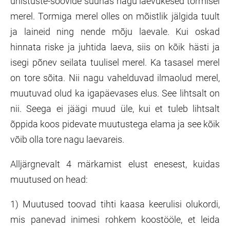
unistuste-soovide suunas nagu laevukesed tormisel
merel. Tormiga merel olles on mõistlik jälgida tuult
ja laineid ning nende mõju laevale. Kui oskad
hinnata riske ja juhtida laeva, siis on kõik hästi ja
isegi põnev seilata tuulisel merel. Ka tasasel merel
on tore sõita. Nii nagu vahelduvad ilmaolud merel,
muutuvad olud ka igapäevases elus. See lihtsalt on
nii. Seega ei jäägi muud üle, kui et tuleb lihtsalt
õppida koos pidevate muutustega elama ja see kõik
võib olla tore nagu laevareis.
Alljärgnevalt 4 märkamist elust enesest, kuidas
muutused on head:
1) Muutused toovad tihti kaasa keerulisi olukordi,
mis panevad inimesi rohkem koostööle, et leida