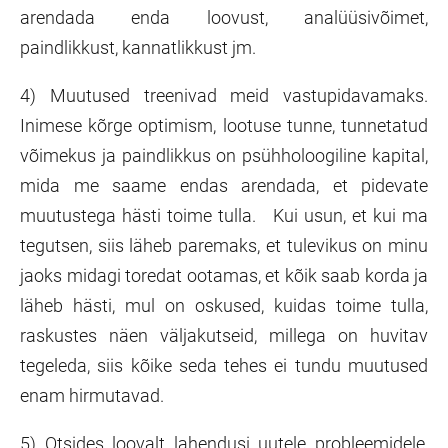
arendada enda loovust, analüüsivõimet,
paindlikkust, kannatlikkust jm.
4) Muutused treenivad meid vastupidavamaks.
Inimese kõrge optimism, lootuse tunne, tunnetatud
võimekus ja paindlikkus on psühholoogiline kapital,
mida me saame endas arendada, et pidevate
muutustega hästi toime tulla. Kui usun, et kui ma
tegutsen, siis läheb paremaks, et tulevikus on minu
jaoks midagi toredat ootamas, et kõik saab korda ja
läheb hästi, mul on oskused, kuidas toime tulla,
raskustes näen väljakutseid, millega on huvitav
tegeleda, siis kõike seda tehes ei tundu muutused
enam hirmutavad.
5) Otsides loovalt lahendusi uutele probleemidele,