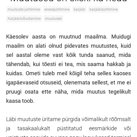
muutuste juhtimine
enesejuhtimine
karjäär
karjäärijuhtimine
Karjäärinõustamine
muutused
Käesolev aasta on muutnud maailma. Muidugi
maailm on alati olnud pidevates muutustes, kuid
sel aastal oleme vast kõik tunda saanud, mida
tähendab, kui tõesti ei tea, mis saama hakkab ja
kuidas. Ometi tuleb meil kõigil teha selles kaoses
igapäevaseid otsuseid, olenemata sellest, et me ei
pruugi osata ette näha, mida muutus tegelikult
kaasa toob.
Läbi muutuste üritame pürgida võimalikult rõõmsalt
ja tasakaalukalt püstitatud eesmärkide või