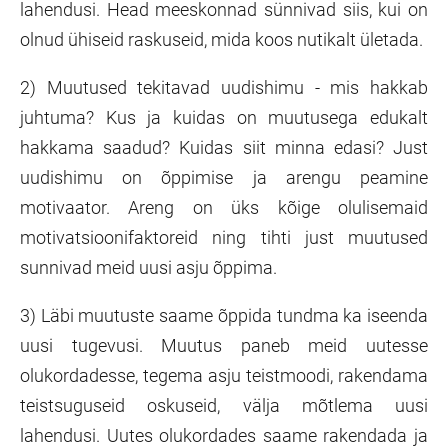
lahendusi. Head meeskonnad sünnivad siis, kui on
olnud ühiseid raskuseid, mida koos nutikalt ületada.
2) Muutused tekitavad uudishimu - mis hakkab
juhtuma? Kus ja kuidas on muutusega edukalt
hakkama saadud? Kuidas siit minna edasi? Just
uudishimu on õppimise ja arengu peamine
motivaator. Areng on üks kõige olulisemaid
motivatsioonifaktoreid ning tihti just muutused
sunnivad meid uusi asju õppima.
3) Läbi muutuste saame õppida tundma ka iseenda
uusi tugevusi. Muutus paneb meid uutesse
olukordadesse, tegema asju teistmoodi, rakendama
teistsuguseid oskuseid, välja mõtlema uusi
lahendusi. Uutes olukordades saame rakendada ja