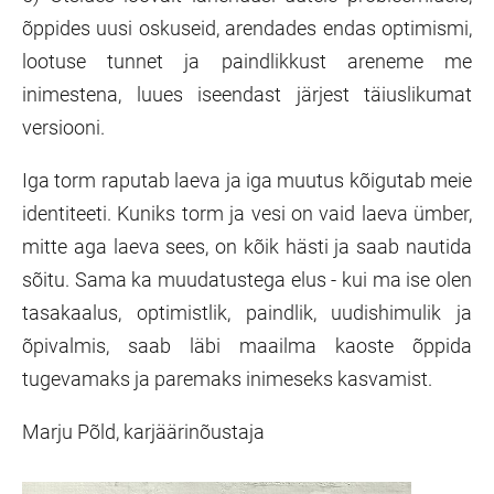
õppides uusi oskuseid, arendades endas optimismi,
lootuse tunnet ja paindlikkust areneme me
inimestena, luues iseendast järjest täiuslikumat
versiooni.
Iga torm raputab laeva ja iga muutus kõigutab meie
identiteeti. Kuniks torm ja vesi on vaid laeva ümber,
mitte aga laeva sees, on kõik hästi ja saab nautida
sõitu. Sama ka muudatustega elus - kui ma ise olen
tasakaalus, optimistlik, paindlik, uudishimulik ja
õpivalmis, saab läbi maailma kaoste õppida
tugevamaks ja paremaks inimeseks kasvamist.
Marju Põld, karjäärinõustaja