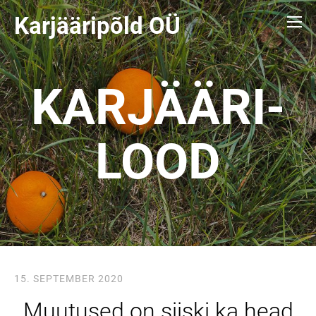
Karjääripõld O
Ü
KARJÄÄRI-
LOOD
15. SEPTEMBER 2020
Muutused on siiski ka head